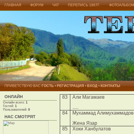
ГЛАВНАЯ
ФОРУМ
ЧАТ
ПЕРЕПИСЬ 1867Г.
ФОТОАЛЬБО
ГОСУДАРСТВЕННОСТЬ НА...
ПРИВЕТСТВУЮ ВАС
ГОСТЬ
•
РЕГИСТРАЦИЯ
•
ВХОД
•
КОНТАКТЫ
ОНЛАЙН
83
Али Магамаев
Онлайн всего:
1
Гостей:
1
….
Пользователей:
0
84
Мухаммад Алимухаммадов
НАС СМОТРЯТ
Жена Язар
85
Хоки Ханбулатов