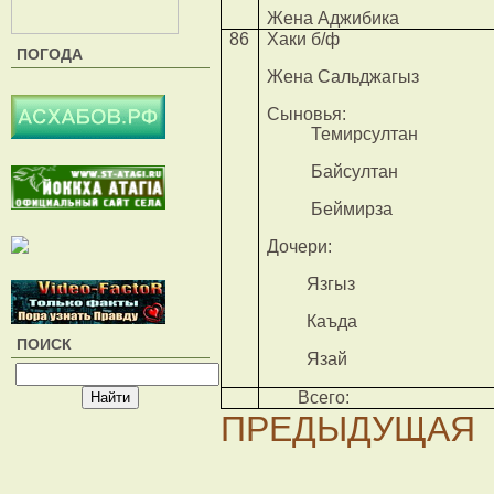
Жена Аджибика
86
Хаки б/ф
ПОГОДА
Жена Сальджагыз
Сыновья:
Темирсултан
Байсултан
Беймирза
Дочери:
Язгыз
Каъда
ПОИСК
Язай
Всего:
ПРЕДЫДУЩАЯ